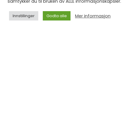
samtykker du til bruken av ALLE informasjonskapsler.
utfordringen i videoen?
Mer informasjon
Innstillinger
Godta alle
Dette er en solid økt som garantert får opp pulsen din.
Kayla Itsines
Noe ala.
-øktene, når jeg tenker meg om.
Det samme går igjen – ved hjelp av enkelt utstyr og din
egen kroppsvekt får man et treningsutbytte uten like.
Følgende utstyr er brukt i videoen:
hoppetau
Abilica SpeedUp (
) – hoppetau er alltid
gull, og gir deg muligheten til å kjøre både enkle og
double
doble. Kanskje et mål kan være å klare
unders
?