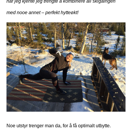
når jeg kjente jeg trengte å kombinere all skigåingen
med nooe annet – perfekt hytteøkt!
Noe utstyr trenger man da, for å få optimalt utbytte.