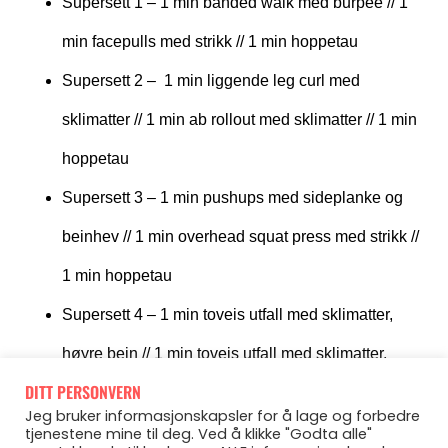
Supersett 1 – 1 min banded walk med burpee // 1
min facepulls med strikk // 1 min hoppetau
Supersett 2 – 1 min liggende leg curl med
sklimatter // 1 min ab rollout med sklimatter // 1 min
hoppetau
Supersett 3 – 1 min pushups med sideplanke og
beinhev // 1 min overhead squat press med strikk //
1 min hoppetau
Supersett 4 – 1 min toveis utfall med sklimatter,
høyre bein // 1 min toveis utfall med sklimatter,
DITT PERSONVERN
venstre bein // 1 min hoppetau
Jeg bruker informasjonskapsler for å lage og forbedre
And to finish it all of?
Burpees selvfølgelig! Tar du
tjenestene mine til deg. Ved å klikke "Godta alle"