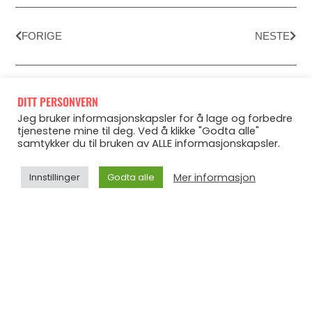
FORIGE
NESTE
DITT PERSONVERN
Jeg bruker informasjonskapsler for å lage og forbedre
tjenestene mine til deg. Ved å klikke "Godta alle"
samtykker du til bruken av ALLE informasjonskapsler.
Mer informasjon
Innstillinger
Godta alle
FLERE
ARTIKLER
2/60/10-metoden – det du
trenger i sommer