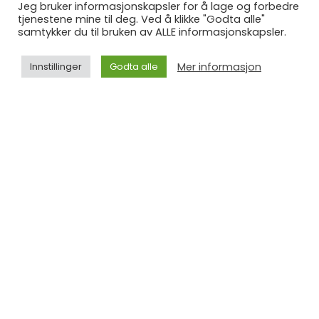
Jeg bruker informasjonskapsler for å lage og forbedre
for så å spise og drikke så mye du vil. Så. mye. du. vil.
tjenestene mine til deg. Ved å klikke "Godta alle"
samtykker du til bruken av ALLE informasjonskapsler.
Får ikke helt bestemt meg om det er en bra eller dårlig
Mer informasjon
Innstillinger
Godta alle
greie, haha.