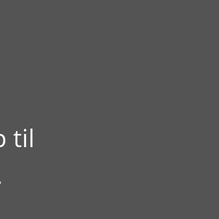
 til
.