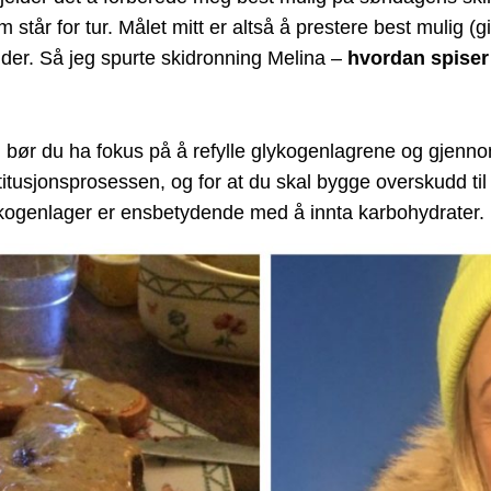
 står for tur. Målet mitt er altså å prestere best mulig (
lder. Så jeg spurte skidronning Melina –
hvordan spiser 
en bør du ha fokus på å refylle glykogenlagrene og gjen
estitusjonsprosessen, og for at du skal bygge overskudd ti
lykogenlager er ensbetydende med å innta karbohydrater.