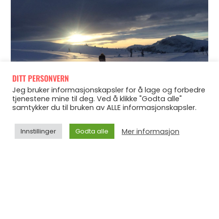
DITT PERSONVERN
Jeg bruker informasjonskapsler for å lage og forbedre
tjenestene mine til deg. Ved å klikke "Godta alle"
samtykker du til bruken av ALLE informasjonskapsler.
Mer informasjon
Innstillinger
Godta alle
– Onsdag
kjører du terskelintervaller på ski. Reduser
volumet på effektiv intervall-tid. Om du for eksempel har
kjørt 4×8 minutter, med 1 minutt pause, den siste tiden,