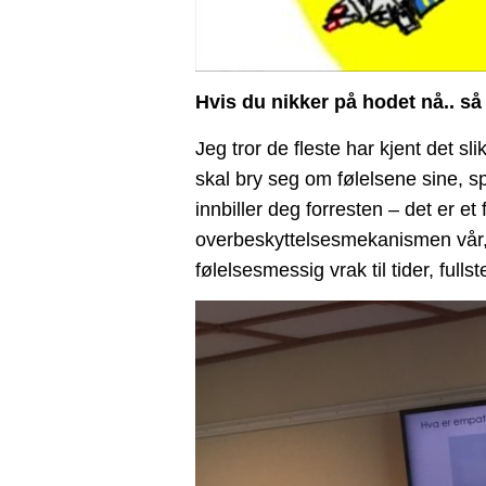
Hvis du nikker på hodet nå.. så 
Jeg tror de fleste har kjent det sl
skal bry seg om følelsene sine, sp
innbiller deg forresten – det er e
overbeskyttelsesmekanismen vår, e
følelsesmessig vrak til tider, fulls