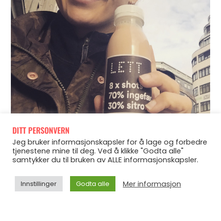
DITT PERSONVERN
Jeg bruker informasjonskapsler for å lage og forbedre
Nei, her må det jobbes med basseluskene dere, ettersom
tjenestene mine til deg. Ved å klikke "Godta alle"
samtykker du til bruken av ALLE informasjonskapsler.
Dubai-avreise om akkurat
jeg må være i toppform til
Mer informasjon
Innstillinger
Godta alle
èn uke