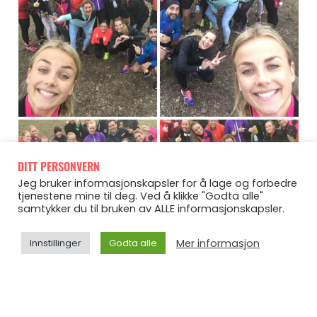
DITT PERSONVERN
Jeg bruker informasjonskapsler for å lage og forbedre
tjenestene mine til deg. Ved å klikke "Godta alle"
samtykker du til bruken av ALLE informasjonskapsler.
Mer informasjon
Innstillinger
Godta alle
Så fort jeg dro opp linsa sto gjengen klar til å bli med på
litt selfiemoro! Okei da, Melina bidro kanskje en smule,