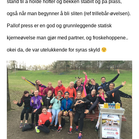
stand til å holde hofter og bekken stabilt og på plass,
også når man begynner å bli sliten (ref trillebår-øvelsen).
Pallof press er en god og grunnleggende statisk
kjerneøvelse man gjør med partner, og froskehoppene..
okei da, de var utelukkende for syras skyld