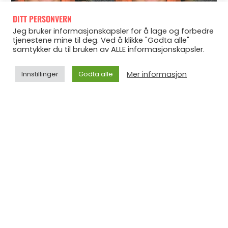
DITT PERSONVERN
Jeg bruker informasjonskapsler for å lage og forbedre
tjenestene mine til deg. Ved å klikke "Godta alle"
samtykker du til bruken av ALLE informasjonskapsler.
Mer informasjon
Innstillinger
Godta alle
Jeg likte økten skikkelig godt, og hentet inspirasjon til
den fra ukas programmering på CrossFit Fønix i
Drammen. Jeg får ikke vært der så ofte som jeg ønsker