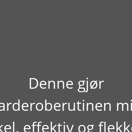
Denne gjør
arderoberutinen m
el, effektiv og flekk