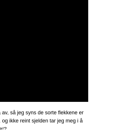
å av, så jeg syns de sorte flekkene er
g ikke reint sjelden tar jeg meg i å
e!?