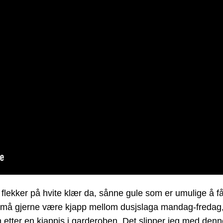
lir flekker på hvite klær da, sånne gule som er umulige å f
 må gjerne være kjapp mellom dusjslaga mandag-fredag, o
 etter en kjappis i garderoben. Det slipper jeg med denn