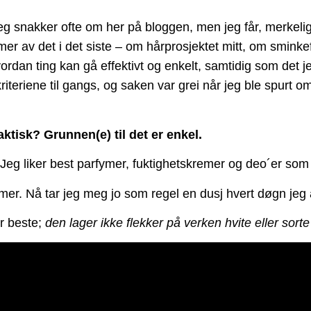
eg snakker ofte om her på bloggen, men jeg får, merkeli
mer av det i det siste – om hårprosjektet mitt, om sminkef
rdan ting kan gå effektivt og enkelt, samtidig som det jeg
e kriteriene til gangs, og saken var grei når jeg ble spurt
ktisk? Grunnen(e) til det er enkel.
. Jeg liker best parfymer, fuktighetskremer og deo´er som 
timer. Nå tar jeg meg jo som regel en dusj hvert døgn jeg 
er beste;
den lager ikke flekker på verken hvite eller sorte