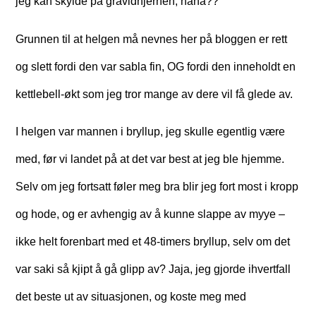
jeg kan skylde på gravidhjernen, haha??
Grunnen til at helgen må nevnes her på bloggen er rett
og slett fordi den var sabla fin, OG fordi den inneholdt en
kettlebell-økt som jeg tror mange av dere vil få glede av.
I helgen var mannen i bryllup, jeg skulle egentlig være
med, før vi landet på at det var best at jeg ble hjemme.
Selv om jeg fortsatt føler meg bra blir jeg fort most i kropp
og hode, og er avhengig av å kunne slappe av myye –
ikke helt forenbart med et 48-timers bryllup, selv om det
var saki så kjipt å gå glipp av? Jaja, jeg gjorde ihvertfall
det beste ut av situasjonen, og koste meg med