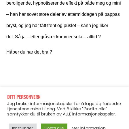
beroligende, hypnotiserende effekt på både meg og mini
– han har sovet store deler av ettermiddagen på pappas
bryst, og jeg har fått trent og puslet – sånn jeg liker
det. Så ja – etter gråvær kommer sola – alltid ?
Håper du har det bra ?
DITT PERSONVERN
FORIGE
NESTE
Jeg bruker informasjonskapsler for å lage og forbedre
tjenestene mine til deg. Ved å klikke "Godta alle"
samtykker du til bruken av ALLE informasjonskapsler.
Mer informasjon
Innstillinger
Godta alle