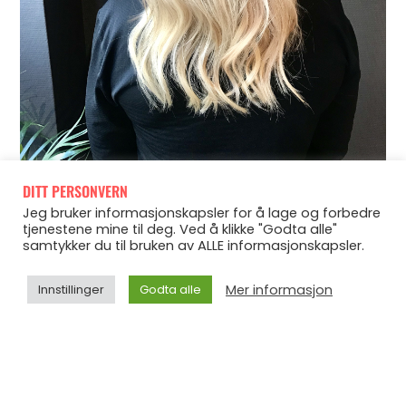
DITT PERSONVERN
Jeg bruker informasjonskapsler for å lage og forbedre
tjenestene mine til deg. Ved å klikke "Godta alle"
samtykker du til bruken av ALLE informasjonskapsler.
De som følger meg vet at jeg bruker extensions, og har
gjort det i veldig mange år – etter å ha begynt hos Anita
Mer informasjon
Innstillinger
Godta alle
og gjengen har jeg får rågod veiledning på stell av håret
mitt, produkter, type extensions, samt vaner og rutiner for
å ta best mulig vare på fjonene mine, og kan for første