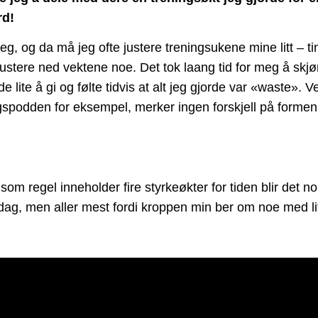
rd!
jeg, og da må jeg ofte justere treningsukene mine litt – t
justere ned vektene noe. Det tok laang tid for meg å skjø
e lite å gi og følte tidvis at alt jeg gjorde var «waste». 
eningspodden for eksempel, merker ingen forskjell på forme
 regel inneholder fire styrkeøkter for tiden blir det no
rsdag, men aller mest fordi kroppen min ber om noe med li