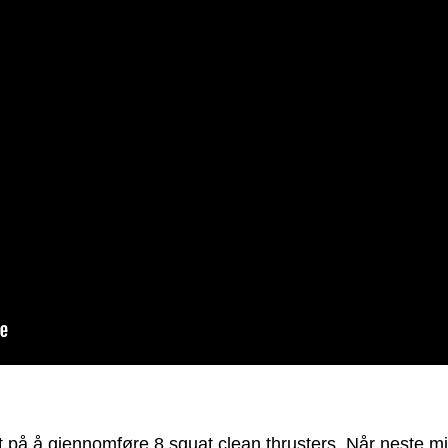
tt på å gjennomføre 8 squat clean thrusters. Når neste m