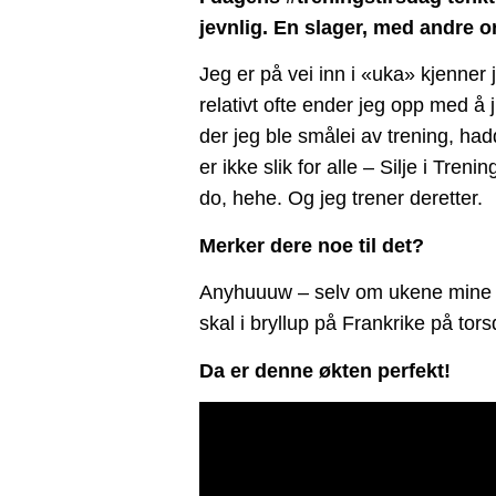
jevnlig. En slager, med andre o
Jeg er på vei inn i «uka» kjenner 
relativt ofte ender jeg opp med å 
der jeg ble smålei av trening, hadd
er ikke slik for alle – Silje i Tr
do, hehe. Og jeg trener deretter.
Merker dere noe til det?
Anyhuuuw – selv om ukene mine som
skal i bryllup på Frankrike på to
Da er denne økten perfekt!