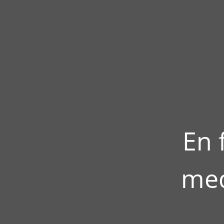
En 
med