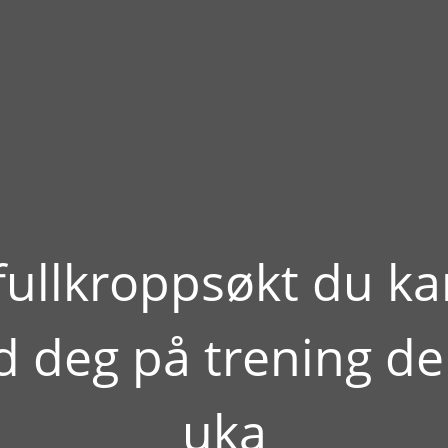
fullkroppsøkt du ka
 deg på trening d
uka