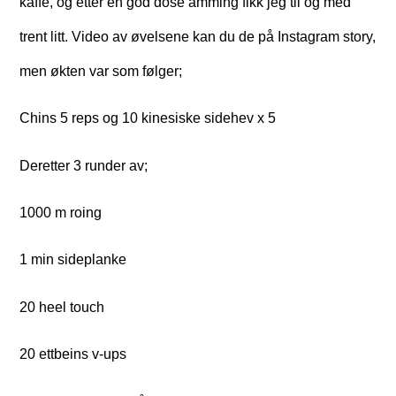
kaffe, og etter en god dose amming fikk jeg til og med
trent litt. Video av øvelsene kan du de på Instagram story,
men økten var som følger;
Chins 5 reps og 10 kinesiske sidehev x 5
Deretter 3 runder av;
1000 m roing
1 min sideplanke
20 heel touch
20 ettbeins v-ups