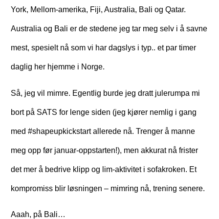
York, Mellom-amerika, Fiji, Australia, Bali og Qatar.
Australia og Bali er de stedene jeg tar meg selv i å savne
mest, spesielt nå som vi har dagslys i typ.. et par timer
daglig her hjemme i Norge.
Så, jeg vil mimre. Egentlig burde jeg dratt julerumpa mi
bort på SATS for lenge siden (jeg kjører nemlig i gang
med #shapeupkickstart allerede nå. Trenger å manne
meg opp før januar-oppstarten!), men akkurat nå frister
det mer å bedrive klipp og lim-aktivitet i sofakroken. Et
kompromiss blir løsningen – mimring nå, trening senere.
Aaah, på Bali…