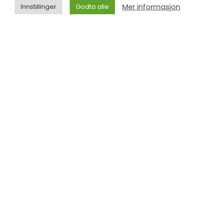
Mer informasjon
Innstillinger
Godta alle
Etter en lang dag på stranda kan man rusle rundt på
utflukt…