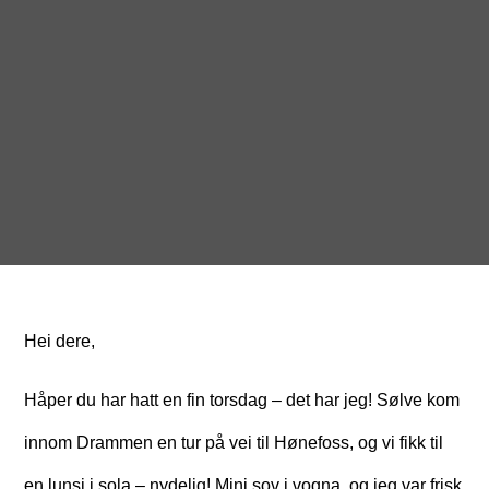
Hei dere,
Håper du har hatt en fin torsdag – det har jeg! Sølve kom
innom Drammen en tur på vei til Hønefoss, og vi fikk til
en lunsj i sola – nydelig! Mini sov i vogna, og jeg var frisk