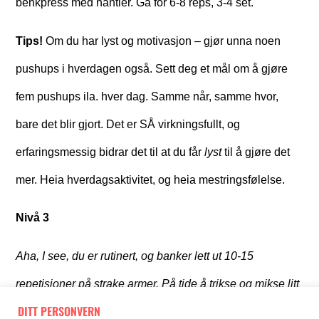
benkpress med hantler. Gå for 6-8 reps, 3-4 set.
Tips!
Om du har lyst og motivasjon – gjør unna noen
pushups i hverdagen også. Sett deg et mål om å gjøre
fem pushups ila. hver dag. Samme når, samme hvor,
bare det blir gjort. Det er SÅ virkningsfullt, og
erfaringsmessig bidrar det til at du får
lyst
til å gjøre det
mer. Heia hverdagsaktivitet, og heia mestringsfølelse.
Nivå 3
Aha, I see, du er rutinert, og banker lett ut 10-15
repetisjoner på strake armer. På tide å trikse og mikse litt
DITT PERSONVERN
med kroppsvekten din…