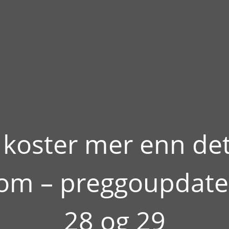
 koster mer enn det
som – preggoupdate
28 og 29