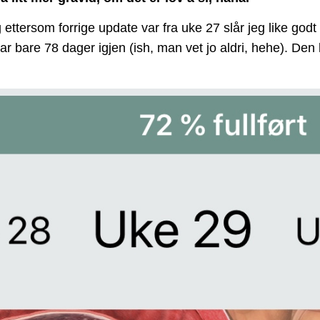
g ettersom forrige update var fra uke 27 slår jeg like g
 har bare 78 dager igjen (ish, man vet jo aldri, hehe). Den