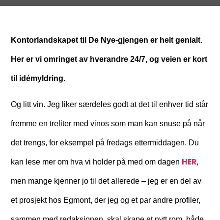
Kontorlandskapet til De Nye-gjengen er helt genialt.
Her er vi omringet av hverandre 24/7, og veien er kort
til idémyldring.
Og litt vin. Jeg liker særdeles godt at det til enhver tid står
fremme en treliter med vinos som man kan snuse på når
det trengs, for eksempel på fredags ettermiddagen. Du
HER
kan lese mer om hva vi holder på med om dagen
,
men mange kjenner jo til det allerede – jeg er en del av
et prosjekt hos Egmont, der jeg og et par andre profiler,
sammen med redaksjonen, skal skape et nytt rom, både