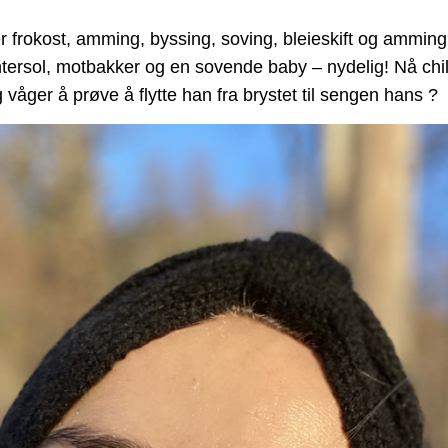
 frokost, amming, byssing, soving, bleieskift og amming kom
tersol, motbakker og en sovende baby – nydelig! Nå chill
våger å prøve å flytte han fra brystet til sengen hans ?