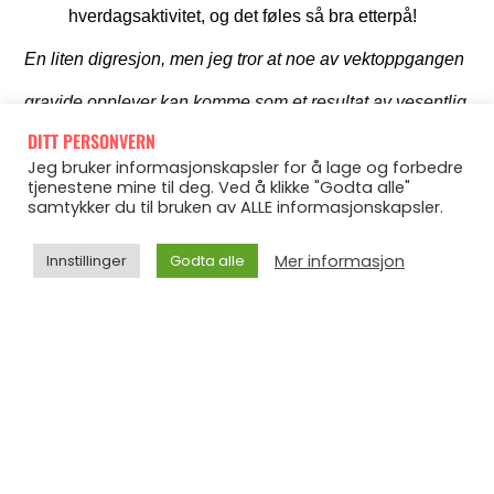
hverdagsaktivitet, og det føles så bra etterpå!
En liten digresjon, men jeg tror at noe av vektoppgangen
gravide opplever kan komme som et resultat av vesentlig
DITT PERSONVERN
nedsatt hverdagsaktivitet, ihvertfall om man sliter med
Jeg bruker informasjonskapsler for å lage og forbedre
tjenestene mine til deg. Ved å klikke "Godta alle"
plager i bekken og liknende – jeg har jo beveget meg
samtykker du til bruken av ALLE informasjonskapsler.
langt mindre i hverdagen, og har derfor fått en påminner
Mer informasjon
Innstillinger
Godta alle
om hvor mye aktivitet jeg egentlig har i mitt vanlige
dagligliv. Det er ikke noe stress, og helt naturlig at man
skal ta det roligere som pregges, men ja – dere som ikke
er gravide, ikke kims av hverdagsaktivitet. For de fleste
av oss er det den faktoren som er mest utslagsgivende,
spesielt om vi snakker om energiforbruk over tid.