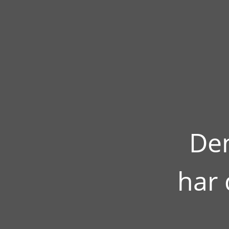
Den
har 