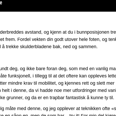
derbreddes avstand, og kjenn at du i bunnposisjonen trek
et frem. Fordel vekten din godt utover hele foten, og ten
til å trekke skulderbladene bak, ned og sammen.
ndt deg, og ikke bare foran deg, som med en vanlig marklø
 funksjonell, i tillegg til at det oftere kan oppleves lett
tter mindre krav til mobilitet, og kjennes rett og slett me
 helt i denne, da vi hadde noe mer utfordringer med van
ke grunner, og da er en trapbar fantastisk å kunne ty til.
lig måte med denne, og jeg opplever at teknikken ofte «s
ikke en sånn en, men de som har – try it! For min del kjør