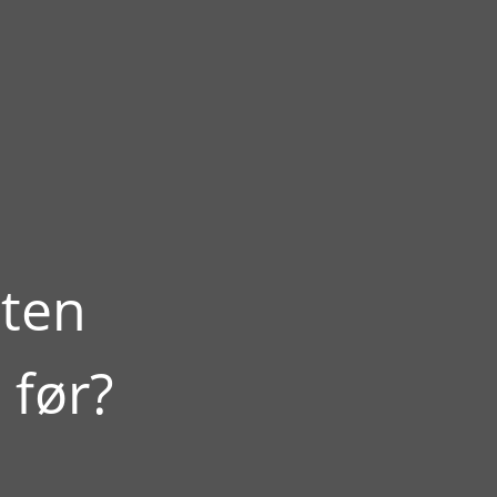
nten
 før?