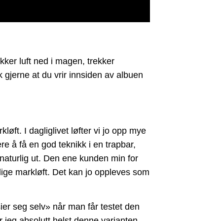
ker luft ned i magen, trekker
k gjerne at du vrir innsiden av albuen
ft. I dagliglivet løfter vi jo opp mye
ere å få en god teknikk i en trapbar,
r naturlig ut. Den ene kunden min for
lige markløft. Det kan jo oppleves som
ier seg selv» når man får testet den
er jeg absolutt helst denne varianten