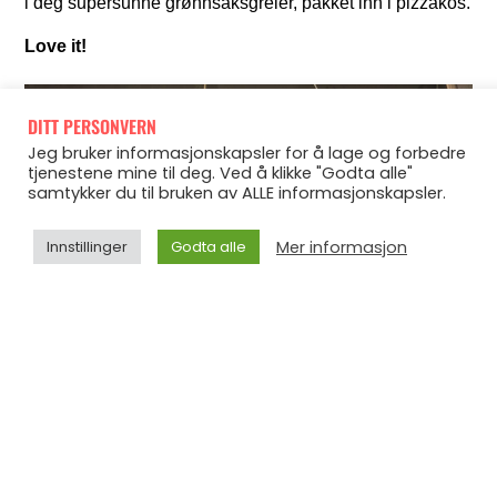
i deg supersunne grønnsaksgreier, pakket inn i pizzakos.
Love it!
DITT PERSONVERN
Jeg bruker informasjonskapsler for å lage og forbedre
tjenestene mine til deg. Ved å klikke "Godta alle"
samtykker du til bruken av ALLE informasjonskapsler.
Mer informasjon
Innstillinger
Godta alle
Deretter løk og hvitløk….