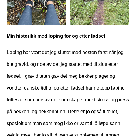
Min historikk med løping før og etter fødsel
Løping har vært det jeg sluttet med nesten først når jeg
ble gravid, og noe av det jeg startet med til slutt etter
fødsel. I graviditeten gav det meg bekkenplager og
vondter ganske tidlig, og etter fødsel har nettopp løping
føltes ut som noe av det som skaper mest stress og press
på bekken- og bekkenbunn. Dette er jo også tilfellet,
spesielt om man som meg ikke er vant til å løpe sånn
veldig mye.. har jo alltid vært et supplement til annen