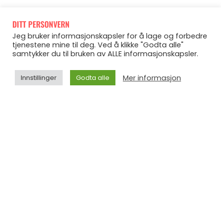
Ikke snakk om at jeg ikke er all in på denne kickstarten
DITT PERSONVERN
Jeg bruker informasjonskapsler for å lage og forbedre
ass! Og vet dere hva.. Det føles bra!
tjenestene mine til deg. Ved å klikke "Godta alle"
samtykker du til bruken av ALLE informasjonskapsler.
God helg dere, og stikk innom i løpet av helgen. Jeg
Mer informasjon
Innstillinger
Godta alle
blogger jo hver dag jeg, som den superbloggeren jeg
er
FORIGE
NESTE