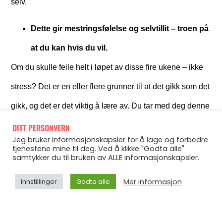
selv.
Dette gir mestringsfølelse og selvtillit – troen på
at du kan hvis du vil.
Om du skulle feile helt i løpet av disse fire ukene – ikke
stress? Det er en eller flere grunner til at det gikk som det
gikk, og det er det viktig å lære av. Du tar med deg denne
lærdommen inn i nye fire uker, og prøver å løse det hele
DITT PERSONVERN
Jeg bruker informasjonskapsler for å lage og forbedre
på en bedre måte – målet er å gjennomføre den
tjenestene mine til deg. Ved å klikke "Godta alle"
samtykker du til bruken av ALLE informasjonskapsler.
(overkommelige) planen du setter for deg selv, med mål
Mer informasjon
Innstillinger
Godta alle
om å få gulroten på slutten av perioden; mestringsfølelse
og selvtillit.