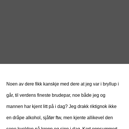
Noen av dere fikk kanskje med dere at jeg var i bryllup i
går, til verdens fineste brudepar, noe både jeg og
mannen har kjent litt på i dag? Jeg drakk riktignok ikke
en dråpe alkohol, sjåfør ftw, men kjente allikevel den
sene kvelden på kropp og sinn i dag. Kort oppsummert