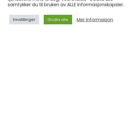
samtykker du til bruken av ALLE informasjonskapsler.
Styrke i kjelleren hjemme ? Endelig!
Mer informasjon
Innstillinger
Godta alle
A1) Knebøy 10-12 reps x 4
A2) Chins med vekt 4 reps x 4
B1) Ettbeins markløft 12 reps x 3
B2) Push ups mellom to kettlebells 10 reps x 3
C1) Pallof press 15 reps x 3
C2) Pendlay row 15 reps x 3
Onsdag