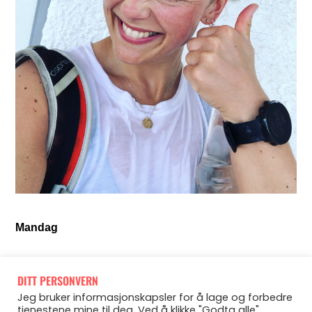
Mandag
Hviledag.
DITT PERSONVERN
Jeg bruker informasjonskapsler for å lage og forbedre
Tirsdag
tjenestene mine til deg. Ved å klikke "Godta alle"