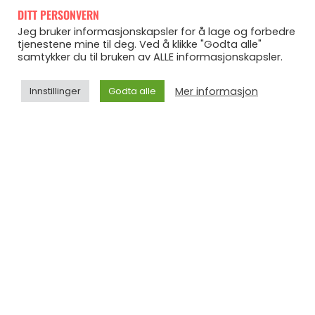
DITT PERSONVERN
Denne oppskriften er så god!
Personlig syns jeg
Jeg bruker informasjonskapsler for å lage og forbedre
tjenestene mine til deg. Ved å klikke "Godta alle"
denne oppskriften slår en «vanlig» brownies-oppskrift
samtykker du til bruken av ALLE informasjonskapsler.
jeg ass, og elsker tanken på at jeg får i meg både
Mer informasjon
Innstillinger
Godta alle
grønnsaker OG sjokoladekake samtidig! Som du ser i
begge disse oppskriftene er det noen litt småspesielle
ingredienser her og der, men tro meg, når du først får
kommet deg i en helsekostbutikk og handlet de inn så
kommer du helt klart til å få brukt det opp. Det er så
mange ting man kan bruke disse ingrediensene til, og
noe av det beste som finnes er å prøve ut nye oppskrifter
når man endelig har de på plass.