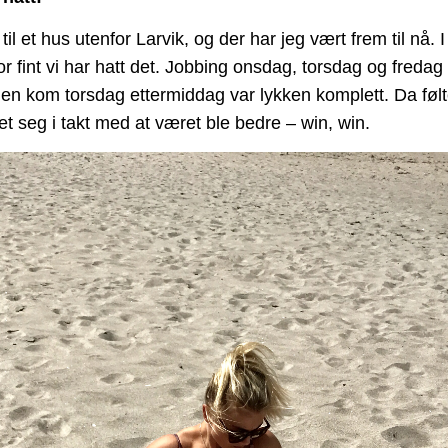
til et hus utenfor Larvik, og der har jeg vært frem til nå. 
r fint vi har hatt det. Jobbing onsdag, torsdag og freda
 kom torsdag ettermiddag var lykken komplett. Da følt
t seg i takt med at været ble bedre – win, win.