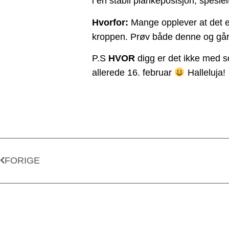
i en stabil plankeposisjon, spesi
Hvorfor:
Mange opplever at det er 
kroppen. Prøv både denne og går
P.S
HVOR
digg er det ikke med so
allerede 16. februar
Halleluja!
FORIGE