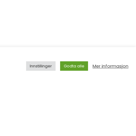
Mer informasjon
Innstillinger
Godta alle