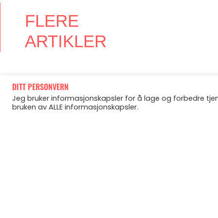
FLERE
ARTIKLER
DITT PERSONVERN
Jeg bruker informasjonskapsler for å lage og forbedre tjene
2/60/10-metoden – det du trenger i
bruken av ALLE informasjonskapsler.
sommer