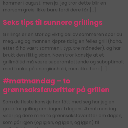
kommer i august, men ja.. jeg tror dette blir en
morsom greie. Ikke bare fordi dere får […]
Seks tips til sunnere grillings
Grillings er en stor og viktig del av sommeren spør du
meg. Jeg og mannen kjøpte tidlig en felles grill (haha,
etter å ha vært sammen i, typ, tre måneder), og har
brukt den flittig siden. Noen tror kanskje at et
grillmåltid må være superomfattende og suboptimalt
med tanke på energiinnhold, men ikke her i […]
#matmandag – to
grønnsaksfavoritter på grillen
Som de fleste kanskje har fått med seg har jeg en
greie for grilling om dagen. I dagens #matmandag
viser jeg dere mine to grønnsaksfavoritter om dagen,
som går igjen (og igjen, og igjen, og igjen) til