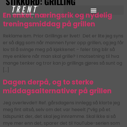
STIKKORD:
GRILLING
En enkel, næringsrik og nydelig
treningsmiddag på grillen
Reklame ism. Prior Grillings er livet! Det er lite jeg syns
er så digg som når mannen fyrer opp grillen, og jeg får
lov til å svinge meg på kjøkkenet – føler ting blir så
mye enklere når man skal grille? I motsetning til hva
mange tenker og tror kan jo grillings gjøres så sunt og
[…]
Dagen derpå, og to sterke
middagsalternativer på grillen
Jeg overlevde!! Ref. gårsdagens innlegg så klarte jeg
meg fint altså, selv om det var heeelt j*vlig på et
tidspunkt der, det skal jeg innrømme. Skal ikke si så
mye mer enn det, sparer det til YouTube-serien som