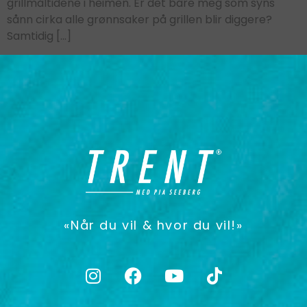
grillmåltidene i heimen. Er det bare meg som syns
sånn cirka alle grønnsaker på grillen blir diggere?
Samtidig […]
«Når du vil & hvor du vil!»