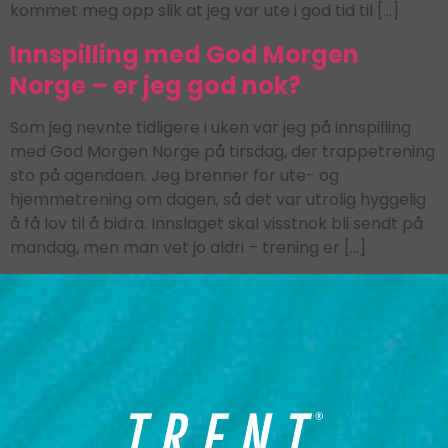
kommet meg opp slik at jeg var ute i god tid til […]
Innspilling med God Morgen
Norge – er jeg god nok?
Som jeg nevnte tidligere i uken var jeg på innspilling
med God Morgen Norge på tirsdag, der trappetrening
sto på agendaen. Jeg brenner for ute- og
hjemmetrening om dagen, så det var utrolig hyggelig
å få lov til å bidra. Innslaget skal visstnok bli sendt på
mandag, men man vet jo aldri – trening er […]