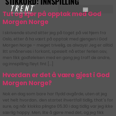
STIKKORD:
INNSPILLING
Tut og kjør på opptak med God
Morgen Norge
I skrivende stund sitter jeg på toget på vei hjem fra
Oslo, etter å ha vært på opptak med gjengen i God
Morgen Norge – meget trivelig, as always! Jeg er alltid
litt smånervøs i forkant, spesielt nå etter ferien osv,
men fikk godfølelsen med en gang jeg traff de andre,
og innspilling fløyt fint […]
Hvordan er det å være gjest i God
Morgen Norge?
Nok en dag som bare har flydd avgårde, uten at jeg
vet helt hvordan.. den startet ihvertfall tidlig, that´s for
sure, og når klokka plingte 05.30 i dag tidlig var jeg ikke
særlig happy. Men, lite å gjøre med det, og jeg fikk