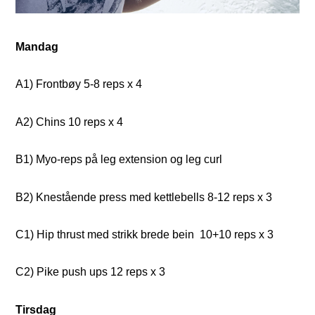
Mandag
A1) Frontbøy 5-8 reps x 4
A2) Chins 10 reps x 4
B1) Myo-reps på leg extension og leg curl
B2) Knestående press med kettlebells 8-12 reps x 3
C1) Hip thrust med strikk brede bein
10+10 reps x 3
C2) Pike push ups 12 reps x 3
Tirsdag