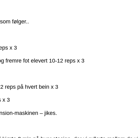
som følger..
eps x 3
g fremre fot elevert 10-12 reps x 3
2 reps på hvert bein x 3
 x 3
nsion-maskinen – jikes.