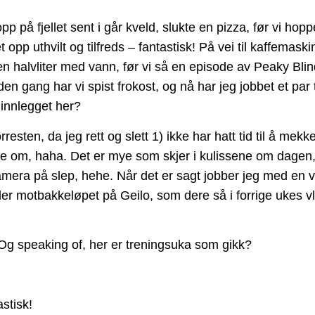
 opp på fjellet sent i går kveld, slukte en pizza, før vi ho
 opp uthvilt og tilfreds – fantastisk! På vei til kaffemask
en halvliter med vann, før vi så en episode av Peaky Bl
n den gang har vi spist frokost, og nå har jeg jobbet et par
 innlegget her?
rresten, da jeg rett og slett 1) ikke har hatt tid til å me
e om, haha. Det er mye som skjer i kulissene om dagen, 
ra på slep, hehe. Når det er sagt jobber jeg med en vid
er motbakkeløpet på Geilo, som dere så i forrige ukes
 Og speaking of, her er treningsuka som gikk?
astisk!