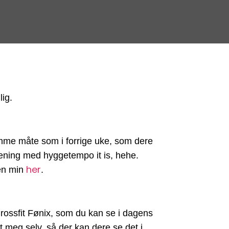
ig.
amme måte som i forrige uke, som dere
trening med hyggetempo it is, hehe.
her
en min
.
rossfit Fønix, som du kan se i dagens
 meg selv, så der kan dere se det i