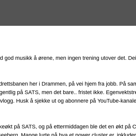
d god musikk å ørene, men ingen trening utover det. Deil
iidrettsbanen her i Drammen, på vei hjem fra jobb. På s
 egentlig på SATS, men det bare.. fristet ikke. Egenvekts
 vlogg. Husk å sjekke ut og abonnere på YouTube-kanal
rkeøkt på SATS, og på ettermiddagen ble det en økt på C
berg. Mange lurte på hva et power cluster er, inkludert