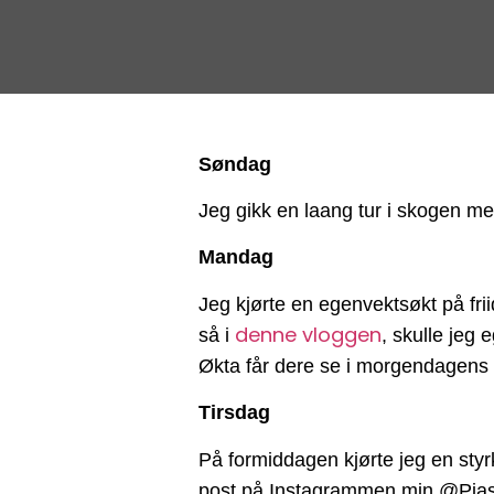
Søndag
Jeg gikk en laang tur i skogen me
Mandag
Jeg kjørte en egenvektsøkt på fr
denne vloggen
så i
, skulle jeg
Økta får dere se i morgendagens
Tirsdag
På formiddagen kjørte jeg en sty
post på Instagrammen min @Piasee