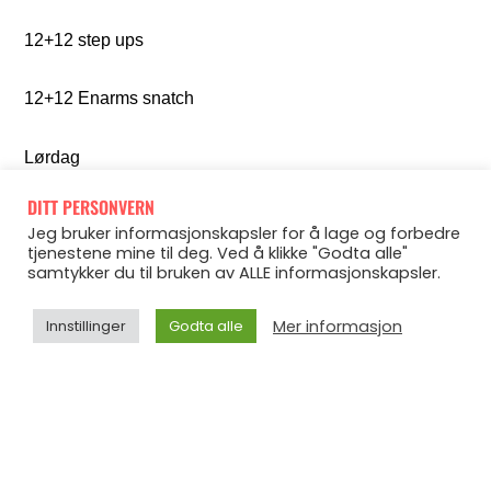
12+12 step ups
12+12 Enarms snatch
Lørdag
DITT PERSONVERN
8 km løpetur i Kragerø?
Jeg bruker informasjonskapsler for å lage og forbedre
tjenestene mine til deg. Ved å klikke "Godta alle"
samtykker du til bruken av ALLE informasjonskapsler.
Mer informasjon
Innstillinger
Godta alle