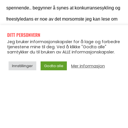
spennende.. begynner å synes at konkurransesykling og
freestyledans er noe av det morsomste jeg kan lese om
liksom, hehe. Samtidig har jeg heldigvis selvinnsikt nok
DITT PERSONVERN
Jeg bruker informasjonskapsler for å lage og forbedre
til å vite at ikke alle dere nødvendigvis syns det samme,
tjenestene mine til deg. Ved å klikke "Godta alle"
samtykker du til bruken av ALLE informasjonskapsler.
hehe.
Jeg lesern`n!
Mer informasjon
Innstillinger
Godta alle
Derfor tenker jeg at jeg prøver å holde det forholdsvis
short and sweet fremover, der jeg kort og godt trekker
frem innlegg, ting som skjer, tips og triks som jeg tror kan
være interessant for flere av dere å få med dere. Blant
annet såå..
Tonje
Skal playblogger
på God Morgen Norge i