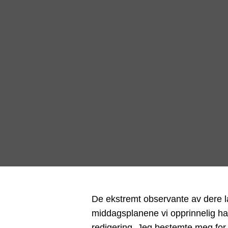
De ekstremt observante av dere la 
middagsplanene vi opprinnelig hadd
redigering. Jeg bestemte meg for 