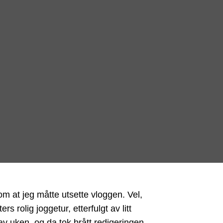
om at jeg måtte utsette vloggen. Vel,
rolig joggetur, etterfulgt av litt
v uken, og da tok brått redigeringen