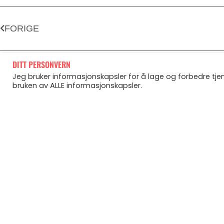
FORIGE
DITT PERSONVERN
Jeg bruker informasjonskapsler for å lage og forbedre tjene
bruken av ALLE informasjonskapsler.
FLERE
ARTIKLER
2/60/10-metoden – det du trenger i
sommer