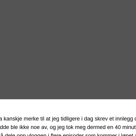
kanskje merke til at jeg tidligere i dag skrev et innlegg 
e ble ikke noe av, og jeg tok meg dermed en 40 minutters 
å dele opp vloggen i flere episoder som kommer i løpet a