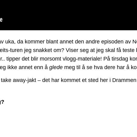
av uka, da kommer blant annet den andre episoden av N
veits-turen jeg snakket om? Viser seg at jeg skal få test
er.. tipper det blir morsomt vlogg-materiale! På tirsdag
jeg ikke annet enn å
glede
meg til å se hva dere har å 
take away-jakt – det har kommet et sted her i Drammen 
g?