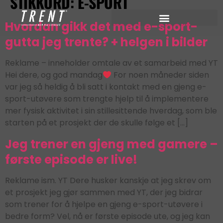
STIKKORD:
E-SPORT
Hvordan gikk det med e-sport-
gutta jeg trente? + helgen i bilder
Reklame – inneholder omtale av et samarbeid med YT
Hei dere, og god mandag
For noen måneder siden
var jeg så heldig å bli satt i kontakt med en gjeng e-
sport-utøvere som trengte hjelp til å implementere
mer fysisk aktivitet i sin stillesittende hverdag, som ble
starten på et prosjekt der de skulle følge et […]
Jeg trener en gjeng med gamere –
første episode er live!
Reklame ism. YT Dere husker kanskje at jeg skrev om
et prosjekt jeg gjør sammen med YT, der jeg bidrar
som trener for å hjelpe en gjeng e-sport-utøvere i
bedre form? Vel, nå er første episode ute, og jeg kan