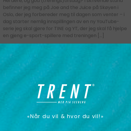
Hei dere, og god (trenings)tirsdag? I skrivende stund
befinner jeg meg på Joe and the Juice på Skøyen i
Oslo, der jeg forbereder meg til dagen som venter – i
dag starter nemlig innspillingen av en ny YouTube-
serie jeg skal gjøre for TINE og YT, der jeg skal få hjelpe
en gjeng e-sport-spillere med treningen […]
«Når du vil & hvor du vil!»