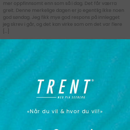
mer oppfinnsomt enn som så i dag. Det får værra
greit. Denne merkelige dagen er jo egentlig ikke noen
god søndag. Jeg fikk mye god respons på innlegget
jeg skrev i går, og det kan virke som om det var flere
[…]
«Når du vil & hvor du vil!»