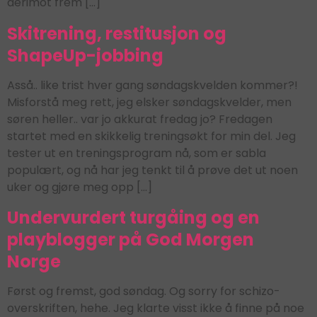
derimot frem […]
Skitrening, restitusjon og
ShapeUp-jobbing
Asså.. like trist hver gang søndagskvelden kommer?!
Misforstå meg rett, jeg elsker søndagskvelder, men
søren heller.. var jo akkurat fredag jo? Fredagen
startet med en skikkelig treningsøkt for min del. Jeg
tester ut en treningsprogram nå, som er sabla
populært, og nå har jeg tenkt til å prøve det ut noen
uker og gjøre meg opp […]
Undervurdert turgåing og en
playblogger på God Morgen
Norge
Først og fremst, god søndag. Og sorry for schizo-
overskriften, hehe. Jeg klarte visst ikke å finne på noe