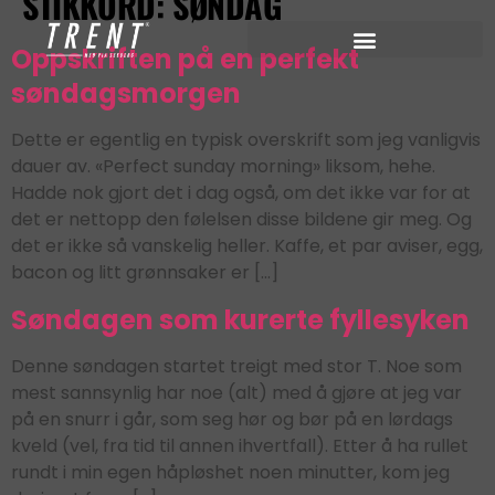
STIKKORD:
SØNDAG
Oppskriften på en perfekt
søndagsmorgen
Dette er egentlig en typisk overskrift som jeg vanligvis
dauer av. «Perfect sunday morning» liksom, hehe.
Hadde nok gjort det i dag også, om det ikke var for at
det er nettopp den følelsen disse bildene gir meg. Og
det er ikke så vanskelig heller. Kaffe, et par aviser, egg,
bacon og litt grønnsaker er […]
Søndagen som kurerte fyllesyken
Denne søndagen startet treigt med stor T. Noe som
mest sannsynlig har noe (alt) med å gjøre at jeg var
på en snurr i går, som seg hør og bør på en lørdags
kveld (vel, fra tid til annen ihvertfall). Etter å ha rullet
rundt i min egen håpløshet noen minutter, kom jeg