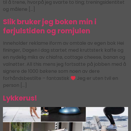
til å trene, hvorpå jeg svarte to ting; treningsidentitet
og målene […]
Slik bruker jeg boken min i
førjulstiden og romjulen
Inneholder reklame iform av omtale av egen bok Hei
fininger, Dagen i dag startet med kruttsterk kaffe og
en nydelig miks av chiafrø, cottage cheese, banan og
valnøtter. All this mens jeg fortsatte på jobben med å
signere de 1000 bøkene som noen av dere
forhåndsbestilte – fantastisk
Jeg er uten tvil en
person […]
Lykkerus!