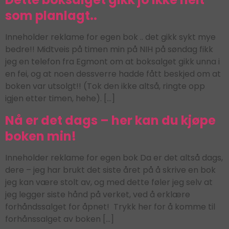
som planlagt..
Inneholder reklame for egen bok .. det gikk sykt mye
bedre!! Midtveis på timen min på NIH på søndag fikk
jeg en telefon fra Egmont om at boksalget gikk unna i
en fei, og at noen dessverre hadde fått beskjed om at
boken var utsolgt!! (Tok den ikke altså, ringte opp
igjen etter timen, hehe). […]
Nå er det dags – her kan du kjøpe
boken min!
Inneholder reklame for egen bok Da er det altså dags,
dere – jeg har brukt det siste året på å skrive en bok
jeg kan være stolt av, og med dette føler jeg selv at
jeg legger siste hånd på verket, ved å erklære
forhåndssalget for åpnet! Trykk her for å komme til
forhånssalget av boken […]