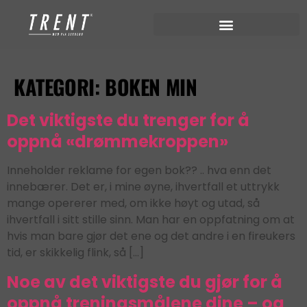
KATEGORI:
BOKEN MIN
Det viktigste du trenger for å
oppnå «drømmekroppen»
Inneholder reklame for egen bok?? .. hva enn det
innebærer. Det er, i mine øyne, ihvertfall et uttrykk
mange opererer med, om ikke høyt og utad, så
ihvertfall i sitt stille sinn. Man har en oppfatning om at
hvis man bare gjør det ene og det andre i en fireukers
tid, er skikkelig flink, så […]
Noe av det viktigste du gjør for å
oppnå treningsmålene dine – og