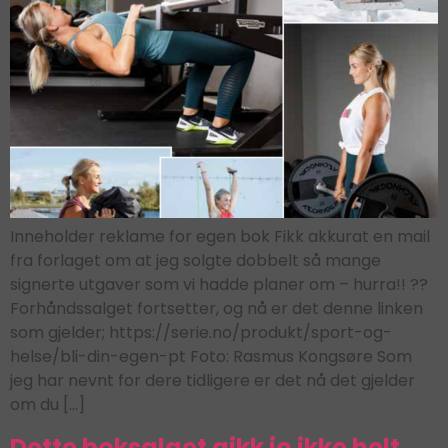
Inneholder reklame for egen bok Fikk akkurat en mail
fra forlaget om at jeg solgte dobbelt så mange
signerte utgaver som vi hadde planer om – hurra!! ??
Forhåndssalget fortsetter, og nå er det denne linken
som gjelder; https://serie.no/produkt/sport-og-
helse/bli-din-egen-pt Foto: Rasmus Kongsøre Som
jeg har nevnt for dere tidligere er det nå det gjelder
om du […]
Dette boksalget gikk jo ikke helt