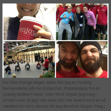
For ikke mange dager siden fikk jeg en nydelig
henvendelse på min Snapchat, Piapiapiapia, fra en
tydelig dedikert leser. Aller først klyper jeg meg i
armen over at jeg i det hele tatt har lesere som er så
«dedikerte» som denne, før jeg deretter klyper meg i