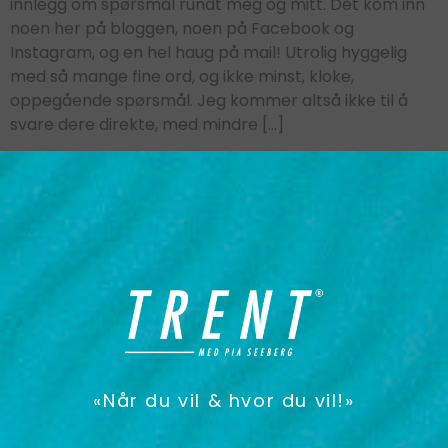
innlegg om spørsmål rundt meg og mitt. Det kom inn
noen her på bloggen, noen på Facebook og
Instagram, og en hel haug på mail! Utrolig hyggelig
med så mange fine ord, og ikke minst, kloke,
oppegående spørsmål. Jeg kommer altså ikke til å
svare dere direkte, med mindre […]
«Når du vil & hvor du vil!»