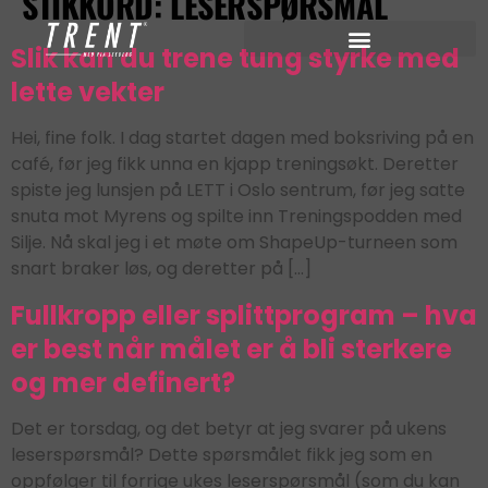
STIKKORD:
LESERSPØRSMÅL
Slik kan du trene tung styrke med
lette vekter
Hei, fine folk. I dag startet dagen med boksriving på en
café, før jeg fikk unna en kjapp treningsøkt. Deretter
spiste jeg lunsjen på LETT i Oslo sentrum, før jeg satte
snuta mot Myrens og spilte inn Treningspodden med
Silje. Nå skal jeg i et møte om ShapeUp-turneen som
snart braker løs, og deretter på […]
Fullkropp eller splittprogram – hva
er best når målet er å bli sterkere
og mer definert?
Det er torsdag, og det betyr at jeg svarer på ukens
leserspørsmål? Dette spørsmålet fikk jeg som en
oppfølger til forrige ukes leserspørsmål (som du kan