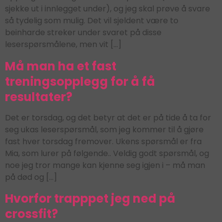
sjekke ut i innlegget under), og jeg skal prøve å svare
så tydelig som mulig. Det vil sjeldent være to
beinharde streker under svaret på disse
leserspørsmålene, men vit […]
Må man ha et fast
treningsopplegg for å få
resultater?
Det er torsdag, og det betyr at det er på tide å ta for
seg ukas leserspørsmål, som jeg kommer til å gjøre
fast hver torsdag fremover. Ukens spørsmål er fra
Mia, som lurer på følgende.. Veldig godt spørsmål, og
noe jeg tror mange kan kjenne seg igjen i – må man
på død og […]
Hvorfor trapppet jeg ned på
crossfit?