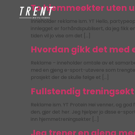
To hjemmeøkter uten ut
Inneholder reklame ism. YT Hello, partypeop
innlegget er forhåndspublisert, da jeg fikk e
tiden vil jo vise om det […]
Hvordan gikk det med e-
Reklame – inneholder omtale av et samarb
med en gjeng e-sport-utøvere som trengte hje
prosjekt der de skulle følge et […]
Fullstendig treningsøkt
Reklame ism. YT Protein Hei venner, og god f
den, gjør det her. Jeg hjelper jo disse e-sp
inn hjemmetreningsøkter […]
Jeg trener en gjeng med