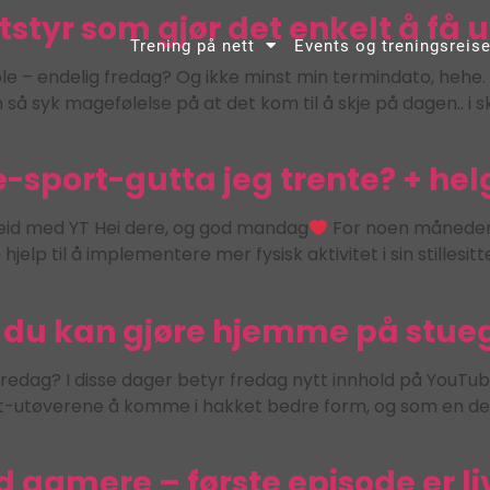
styr som gjør det enkelt å få 
Trening på nett
Events og treningsreise
le – endelig fredag? Og ikke minst min termindato, hehe. 
n så syk magefølelse på at det kom til å skje på dagen.. i 
sport-gutta jeg trente? + helg
eid med YT Hei dere, og god mandag
For noen måneder si
lp til å implementere mer fysisk aktivitet i sin stillesi
 du kan gjøre hjemme på stuegu
redag? I disse dager betyr fredag nytt innhold på YouTube
ort-utøverene å komme i hakket bedre form, og som en del a
 gamere – første episode er li