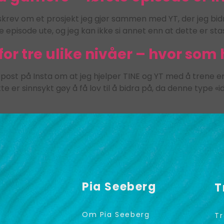
skrev om et prosjekt jeg gjør sammen med YT, der jeg bidr
 episode ute, og jeg kan ikke si annet enn at dette er stas
r tre ulike nivåer – hvor som h
post på Insta om at jeg hjelper TINE og YT med å trene 
er sinnsykt gøy å få lov til å bidra på, da denne type «idr
Pia Seeberg
T
Om Pia Seeberg
Tr