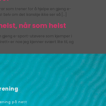
ar som trener for å hjelpe en gjeng e-
! Selv om det kanskje ikke ser så […]
elst, når som helst
en gjeng e-sport-utøvere som kjemper i
ett» er noe jeg kjenner svært lite til, og
rening
ening på nett