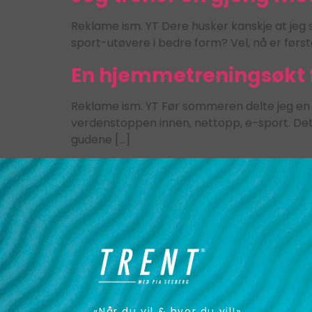
Reklame ism. YT Dere husker kanskje at jeg 
sport-utøvere i bedre form? Vel, nå er første
En hjemmetreningsøkt fo
Reklame ism. YT Før sommeren delte jeg en 
verdenstoppen innen, nettopp, e-sport. Dette 
gudene […]
«Når du vil & hvor du vil!»