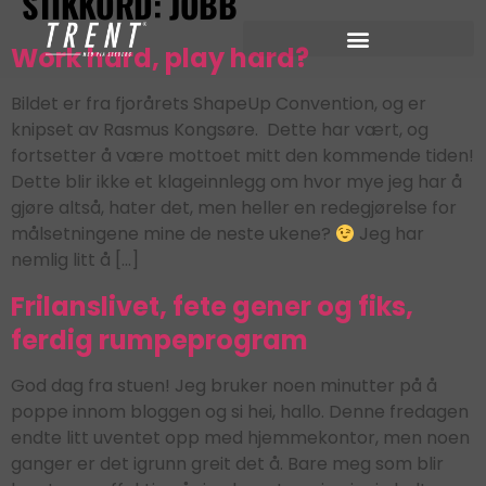
STIKKORD:
JOBB
Work hard, play hard?
Bildet er fra fjorårets ShapeUp Convention, og er
knipset av Rasmus Kongsøre. Dette har vært, og
fortsetter å være mottoet mitt den kommende tiden!
Dette blir ikke et klageinnlegg om hvor mye jeg har å
gjøre altså, hater det, men heller en redegjørelse for
målsetningene mine de neste ukene?
Jeg har
nemlig litt å […]
Frilanslivet, fete gener og fiks,
ferdig rumpeprogram
God dag fra stuen! Jeg bruker noen minutter på å
poppe innom bloggen og si hei, hallo. Denne fredagen
endte litt uventet opp med hjemmekontor, men noen
ganger er det igrunn greit det å. Bare meg som blir