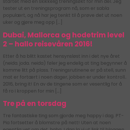
startet med en skikkelig treningsøkt for min del. Jeg
tester ut en treningsprogram nå, som er sabla
populært, og nå har jeg tenkt til å prøve det ut noen
uker og gjøre meg opp […]
Dubai, Mallorca og hodetrim level
2 – hallo reisevåren 2016!
Etter å ha blitt kastet hensynsløst inn i det nye året
(neida. joda. neida) føler jeg endelig at ting begynner å
komme litt på plass. Treningsrutinene er på stell, sunn
mat er fortært i noen dager, jobben er under kontroll..
2016, bring it! En av de tingene som er vesentlig for å
få ro i kroppen for min […]
Tre på en torsdag
Tre fantastiske ting som gjorde meg happy i dag. PT-
Pia fortsetter å blomstre på nett! Uten at noen
egentlig vet om det, haha. I dag la vi ut link til bloggen