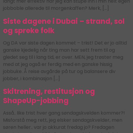
langt mer effektiv når jeg kan stupe inn i min helt egen
jobboble allerede til morgenkaffen? Merk, […]
Siste dagene i Dubai – strand, sol
og spreke folk
Og DA var siste dagen kommet – triist! Det er jo alltid
ganske kjedelig når ting man har sett frem til og
gledet seg til i lang tid, er over. MEN, jeg trøster meg
med at jeg også er ferdig med en ganske hissig
jobbuke. Å reise avgårde på tur og balansere div
jobber, i kombinasjon […]
Skitrening, restitusjon og
ShapeUp-jobbing
Asså.. like trist hver gang søndagskvelden kommer?!
Misforstå meg rett, jeg elsker søndagskvelder, men
søren heller.. var jo akkurat fredag jo? Fredagen