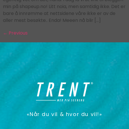
min på shapeup.no! Litt noia, men samtidig ikke. Det er
bare å innrømme at nettsidene våre ikke er av de
aller mest besøkte.. Enda! Meeen nå blir […]
←
Previous
«Når du vil & hvor du vil!»