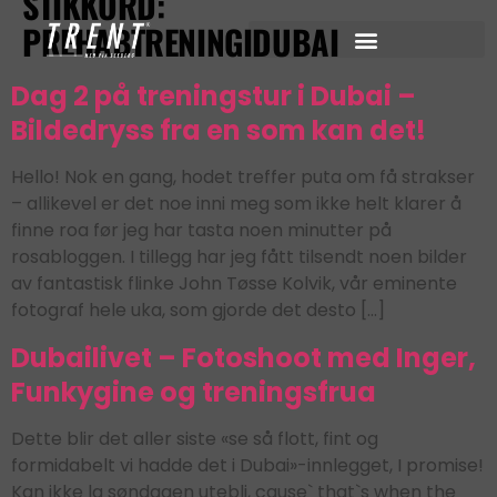
STIKKORD:
PREHABTRENINGIDUBAI
Dag 2 på treningstur i Dubai –
Bildedryss fra en som kan det!
Hello! Nok en gang, hodet treffer puta om få strakser
– allikevel er det noe inni meg som ikke helt klarer å
finne roa før jeg har tasta noen minutter på
rosabloggen. I tillegg har jeg fått tilsendt noen bilder
av fantastisk flinke John Tøsse Kolvik, vår eminente
fotograf hele uka, som gjorde det desto […]
Dubailivet – Fotoshoot med Inger,
Funkygine og treningsfrua
Dette blir det aller siste «se så flott, fint og
formidabelt vi hadde det i Dubai»-innlegget, I promise!
Kan ikke la søndagen utebli, cause` that`s when the