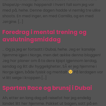
ShapeUp-magic happend! I hvert fall som jeg var
med på, hehe. Denne dagen hadde vi nemlig tre ulike
shoots. En med Inger, en med Camilla, og en med
Jørgine. […]
Foredrag i mental trening og
avslutningsmiddag
… Og ja, jeg er fortsatt i Dubai, hehe. Jeg er kanskje
hjemme igjen i Norge, men det ække denna bloggen!
Jeg har planer om å ta dere kjapt igjennom lørdag,
søndag og litt div hyggeligheter, SÅ er jeg hjemme i
Norge igjen, både fysisk og mentalt
På lørdagen var
vi litt seige i kroppen […]
Spartan Race og brunsj i Dubai
Ah, etter en lang dag på reisefot har jeg endelig
landet litt her hjemme. Pakket ut bagen, satt på en