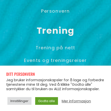
Personvern
Trening
Trening på nett
Events og treningsreiser
Foredrag & Gruppetrening
DITT PERSONVERN
Jeg bruker informasjonskapsler for å lage og forbedre
tjenestene mine til deg. Ved å klikke "Godta alle"
samtykker du til bruken av ALLE informasjonskapsler.
© Pia Seeberg 2025
Mer informasjon
Innstillinger
Godta alle
Powered by CoCoach