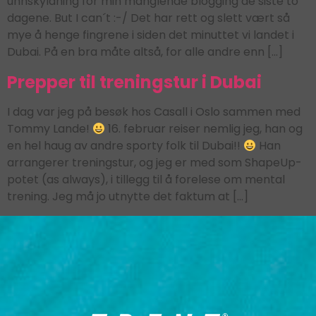
unnskyldning for min manglende blogging de siste to
dagene. But I can´t :-/ Det har rett og slett vært så
mye å henge fingrene i siden det minuttet vi landet i
Dubai. På en bra måte altså, for alle andre enn […]
Prepper til treningstur i Dubai
I dag var jeg på besøk hos Casall i Oslo sammen med
Tommy Lande!
16. februar reiser nemlig jeg, han og
en hel haug av andre sporty folk til Dubai!!
Han
arrangerer treningstur, og jeg er med som ShapeUp-
potet (as always), i tillegg til å forelese om mental
trening. Jeg må jo utnytte det faktum at […]