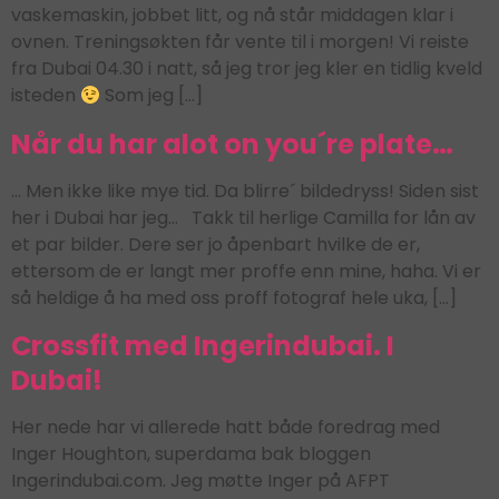
vaskemaskin, jobbet litt, og nå står middagen klar i
ovnen. Treningsøkten får vente til i morgen! Vi reiste
fra Dubai 04.30 i natt, så jeg tror jeg kler en tidlig kveld
isteden
Som jeg […]
Når du har alot on you´re plate…
… Men ikke like mye tid. Da blirre´ bildedryss! Siden sist
her i Dubai har jeg… Takk til herlige Camilla for lån av
et par bilder. Dere ser jo åpenbart hvilke de er,
ettersom de er langt mer proffe enn mine, haha. Vi er
så heldige å ha med oss proff fotograf hele uka, […]
Crossfit med Ingerindubai. I
Dubai!
Her nede har vi allerede hatt både foredrag med
Inger Houghton, superdama bak bloggen
Ingerindubai.com. Jeg møtte Inger på AFPT