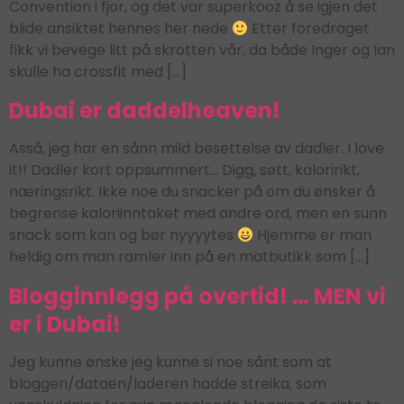
Convention i fjor, og det var superkooz å se igjen det
blide ansiktet hennes her nede
Etter foredraget
fikk vi bevege litt på skrotten vår, da både Inger og Ian
skulle ha crossfit med […]
Dubai er daddelheaven!
Asså, jeg har en sånn mild besettelse av dadler. I love
it!! Dadler kort oppsummert… Digg, søtt, kaloririkt,
næringsrikt. Ikke noe du snacker på om du ønsker å
begrense kaloriinntaket med andre ord, men en sunn
snack som kan og bør nyyyytes
Hjemme er man
heldig om man ramler inn på en matbutikk som […]
Blogginnlegg på overtid! … MEN vi
er i Dubai!
Jeg kunne ønske jeg kunne si noe sånt som at
bloggen/dataen/laderen hadde streika, som