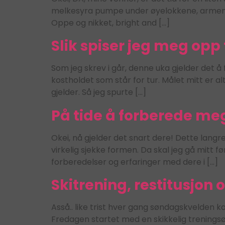
melkesyra pumpe under øyelokkene, armene kj
Oppe og nikket, bright and […]
Slik spiser jeg meg opp 
Som jeg skrev i går, denne uka gjelder det 
kostholdet som står for tur. Målet mitt er a
gjelder. Så jeg spurte […]
På tide å forberede meg
Okei, nå gjelder det snart dere! Dette lan
virkelig sjekke formen. Da skal jeg gå mitt f
forberedelser og erfaringer med dere i […]
Skitrening, restitusjo
Asså.. like trist hver gang søndagskvelden k
Fredagen startet med en skikkelig treningsøk