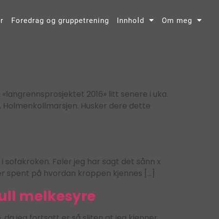
r
Foredrag og gruppetrening
Innhold
Om meg
 «langrennsprosjektet 2016» litt senere i uka.
år, Holmenkollmarsjen. Husker dere dette
 i sofakroken. Føler jeg har sagt det sånn x
g er spent på hvordan kroppen kjennes […]
full melkesyre
 da jeg fortsatt er så sliten at jeg kjenner