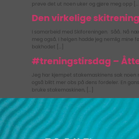
prøve det ut noen uker og gjøre meg opp […
Den virkelige skitrening
I samarbeid med Skiforeningen. Såå.. Nå nær
meg også. I helgen hadde jeg nemlig mine førs
bakhodet […]
#treningstirsdag – Åtte
Jeg har kjempet stakemaskinens sak noen må
også blitt mer obs på dens fordeler. En gans
bruke stakemaskinen, […]