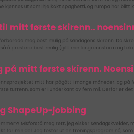
ennes ut som ihjelkokt spaghetti, og rumpa har blitt kjør
til mitt første skirenn.. noensin
å forberede meg best mulig på søndagens skirenn. Da skrev
ltså å prestere best mulig (gitt min langrennsform og tek
 på mitt første skirenn. Noens
grennsprosjektet mitt har pågått i mange måneder, og på
ørste turrenn, som er i underkant av fem mil. Derfor er det 
n og ShapeUp-jobbing
ommer?! Misforstå meg rett, jeg elsker søndagskvelder, me
t for min del. Jeg tester ut en treningsprogram nå, som e