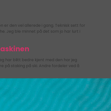
er den vel allerede i gang. Teknisk sett for
he. Jeg ble minnet på det som jo har lurt i
maskinen
g har blitt bedre kjent med den har jeg
re på staking på ski. Andre fordeler ved å