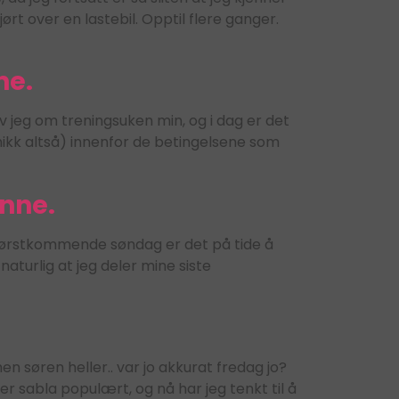
t over en lastebil. Opptil flere ganger.
ne.
 jeg om treningsuken min, og i dag er det
nikk altså) innenfor de betingelsene som
inne.
 førstkommende søndag er det på tide å
naturlig at jeg deler mine siste
n søren heller.. var jo akkurat fredag jo?
r sabla populært, og nå har jeg tenkt til å