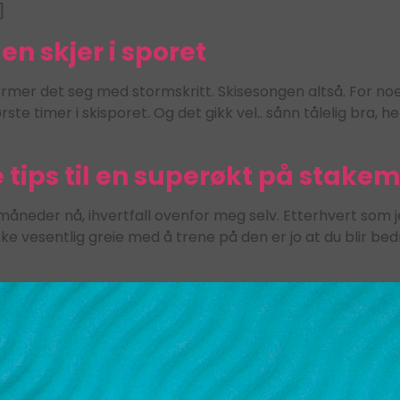
]
en skjer i sporet
mer det seg med stormskritt. Skisesongen altså. For noen 
te timer i skisporet. Og det gikk vel.. sånn tålelig bra, he
 tips til en superøkt på stake
neder nå, ihvertfall ovenfor meg selv. Etterhvert som je
ke vesentlig greie med å trene på den er jo at du blir bed