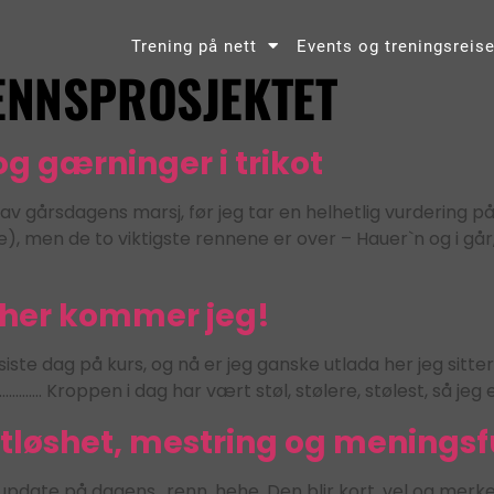
Trening på nett
Events og treningsreise
ENNSPROSJEKTET
 gærninger i trikot
av gårsdagens marsj, før jeg tar en helhetlig vurdering på
 be), men de to viktigste rennene er over – Hauer`n og i g
her kommer jeg!
siste dag på kurs, og nå er jeg ganske utlada her jeg sitter
…………. Kroppen i dag har vært støl, stølere, stølest, så je
otløshet, mestring og menings
 update på dagens.. renn, hehe. Den blir kort, vel og merke,