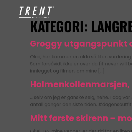
KATEGORI:
LANGR
Groggy utgangspunkt og
Okai, her kommer en aldri så liten vurdering 
Som forsåvidt ikke er over da (it never will
innlegget og filmen, om mine […]
Holmenkollenmarsjen, 
… selv om jeg er ganske seig, hehe. I dag var 
antall ganger den siste tiden. #dagensoutfit
Mitt første skirenn – m
Okei, DA, mine venner, er det tid for en liten