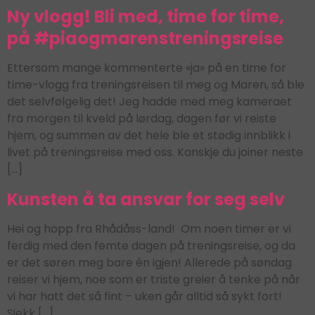
Ny vlogg! Bli med, time for time,
på #piaogmarenstreningsreise
Ettersom mange kommenterte «ja» på en time for
time-vlogg fra treningsreisen til meg og Maren, så ble
det selvfølgelig det! Jeg hadde med meg kameraet
fra morgen til kveld på lørdag, dagen før vi reiste
hjem, og summen av det hele ble et stødig innblikk i
livet på treningsreise med oss. Kanskje du joiner neste
[…]
Kunsten å ta ansvar for seg selv
Hei og hopp fra Rhådåss-land! Om noen timer er vi
ferdig med den femte dagen på treningsreise, og da
er det søren meg bare én igjen! Allerede på søndag
reiser vi hjem, noe som er triste greier å tenke på når
vi har hatt det så fint – uken går alltid så sykt fort!
Sjekk […]