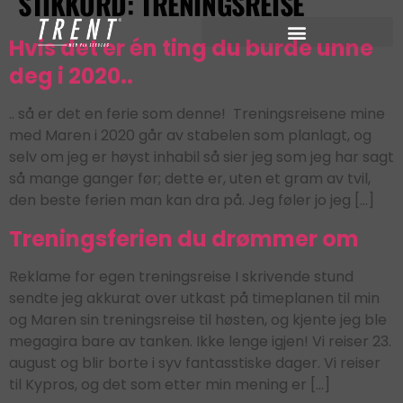
STIKKORD:
TRENINGSREISE
Hvis det er én ting du burde unne
deg i 2020..
.. så er det en ferie som denne! Treningsreisene mine
med Maren i 2020 går av stabelen som planlagt, og
selv om jeg er høyst inhabil så sier jeg som jeg har sagt
så mange ganger før; dette er, uten et gram av tvil,
den beste ferien man kan dra på. Jeg føler jo jeg […]
Treningsferien du drømmer om
Reklame for egen treningsreise I skrivende stund
sendte jeg akkurat over utkast på timeplanen til min
og Maren sin treningsreise til høsten, og kjente jeg ble
megagira bare av tanken. Ikke lenge igjen! Vi reiser 23.
august og blir borte i syv fantasstiske dager. Vi reiser
til Kypros, og det som etter min mening er […]