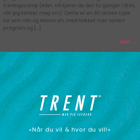
treningscamp (eller, nå kjører de den to ganger i året,
når jeg tenker meg om). Dette er en litt annen type
tur enn min og Maren sin, med hakket mer variert
program og […]
Next
→
«Når du vil & hvor du vil!»