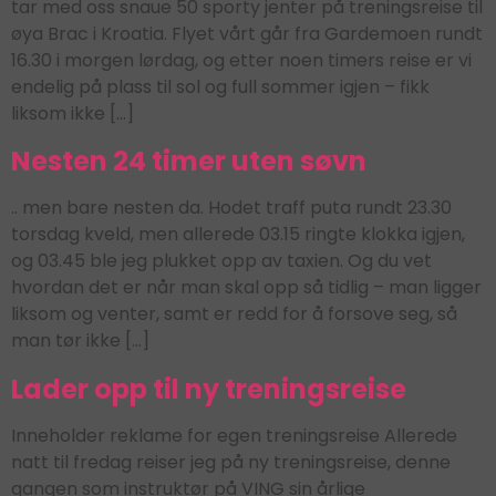
tar med oss snaue 50 sporty jenter på treningsreise til
øya Brac i Kroatia. Flyet vårt går fra Gardemoen rundt
16.30 i morgen lørdag, og etter noen timers reise er vi
endelig på plass til sol og full sommer igjen – fikk
liksom ikke […]
Nesten 24 timer uten søvn
.. men bare nesten da. Hodet traff puta rundt 23.30
torsdag kveld, men allerede 03.15 ringte klokka igjen,
og 03.45 ble jeg plukket opp av taxien. Og du vet
hvordan det er når man skal opp så tidlig – man ligger
liksom og venter, samt er redd for å forsove seg, så
man tør ikke […]
Lader opp til ny treningsreise
Inneholder reklame for egen treningsreise Allerede
natt til fredag reiser jeg på ny treningsreise, denne
gangen som instruktør på VING sin årlige