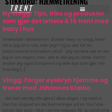
STIKKORD:
HJEMMETRENING
Ny vlogg! Tips, triks og produkter
som gjør det lettere å få trent med
baby i hus
Inneholder reklame ism. Stokke Yeey, ny vlogg, hehe.
Nå er jeg on a role, føler jeg!? Og ja, det blir litt
babycontent innimellom altså – jeg vet ikke alle er der
jeg er om dagen, men.. det er der jeg er, hehe. Derfor
ønsker jeg også å inspirere og dele tips som gjør min
hverdag […]
Vlogg: Farger øyebryn hjemme og
trener med Johannes Klæbo
.. det kan nemlig alle gjøre i disse dager, i og med at
han har sluppet en del livetreninger på sin YouTube-
kanal i det siste. I like! I denne videoen får du altså joine