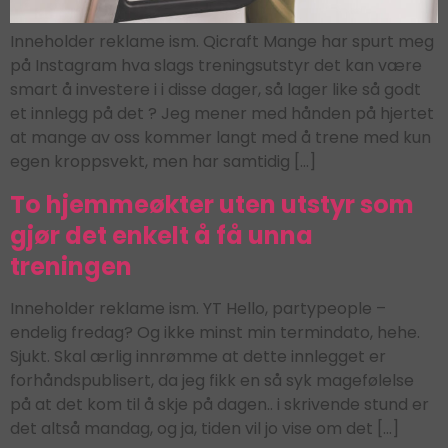
Inneholder reklame ism. Qicraft Mange har spurt meg
på Instagram hva slags treningsutstyr det kan være
smart å investere i i disse dager, så lager like så godt
et innlegg på det ? Jeg mener med hånden på hjertet
at mange av oss kommer langt med å trene med kun
egen kroppsvekt, men har samtidig […]
To hjemmeøkter uten utstyr som
gjør det enkelt å få unna
treningen
Inneholder reklame ism. YT Hello, partypeople –
endelig fredag? Og ikke minst min termindato, hehe.
Sjukt. Skal ærlig innrømme at dette innlegget er
forhåndspublisert, da jeg fikk en så syk magefølelse
på at det kom til å skje på dagen.. i skrivende stund er
det altså mandag, og ja, tiden vil jo vise om det […]