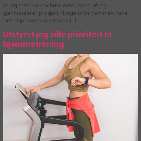
at jeg tester en av hans økter, samt at jeg
gjennomfører prosjekt «farge bryn hjemme», hehe.
Det er jo eneste alternativ […]
Utstyret jeg ville prioritert til
hjemmetrening