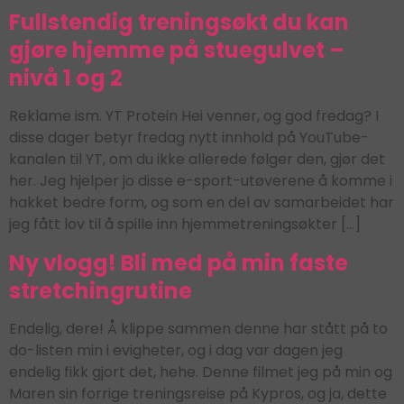
Fullstendig treningsøkt du kan
gjøre hjemme på stuegulvet –
nivå 1 og 2
Reklame ism. YT Protein Hei venner, og god fredag? I
disse dager betyr fredag nytt innhold på YouTube-
kanalen til YT, om du ikke allerede følger den, gjør det
her. Jeg hjelper jo disse e-sport-utøverene å komme i
hakket bedre form, og som en del av samarbeidet har
jeg fått lov til å spille inn hjemmetreningsøkter […]
Ny vlogg! Bli med på min faste
stretchingrutine
Endelig, dere! Å klippe sammen denne har stått på to
do-listen min i evigheter, og i dag var dagen jeg
endelig fikk gjort det, hehe. Denne filmet jeg på min og
Maren sin forrige treningsreise på Kypros, og ja, dette