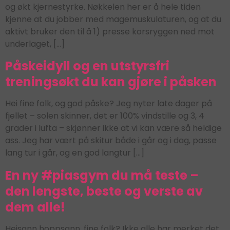
og økt kjernestyrke. Nøkkelen her er å hele tiden
kjenne at du jobber med magemuskulaturen, og at du
aktivt bruker den til å 1) presse korsryggen ned mot
underlaget, […]
Påskeidyll og en utstyrsfri
treningsøkt du kan gjøre i påsken
Hei fine folk, og god påske? Jeg nyter late dager på
fjellet – solen skinner, det er 100% vindstille og 3, 4
grader i lufta – skjønner ikke at vi kan være så heldige
ass. Jeg har vært på skitur både i går og i dag, passe
lang tur i går, og en god langtur […]
En ny #piasgym du må teste –
den lengste, beste og verste av
dem alle!
Heisann hoppsann, fine folk? Ikke alle har merket det,