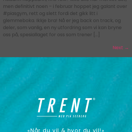
men definitivt noen – i februar hoppet jeg galant over
#piasgym, rett og slett fordi det gikk litt i
glemmeboka. Ikkje bra! Nå er jeg back on track, og
deler, som vanlig, en ny utfordring som vi kan bryne
oss på, spesiallaget for oss som trener […]
Next
→
«Når du vil & hvor du vil!»