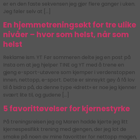
er en den faste sekvensen jeg gjør flere ganger i uken.
Jeg føler selv at […]
En hjemmetreningsøkt for tre ulike
nivåer – hvor som helst, når som
helst
Reklame ism. YT Før sommeren delte jeg en post på
Insta om at jeg hjelper TINE og YT med å trene en
gjeng e-sport-utøvere som kjemper i verdenstoppen
innen, nettopp, e-sport. Dette er sinnsykt gøy å få lov
til å bidra på, da denne type «idrett» er noe jeg kjenner
svært lite til, og gudene […]
5 favorittøvelser for kjernestyrke
På treningsreisen jeg og Maren hadde kjørte jeg litt
kjernespesifikk trening med gjengen, der jeg lot de
smake på noen av mine favoritter for nettopp magen,