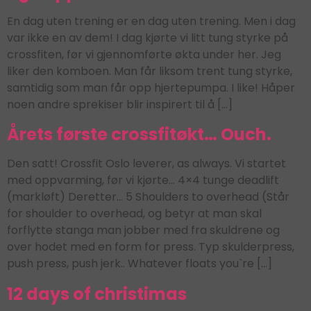
En dag uten trening er en dag uten trening. Men i dag
var ikke en av dem! I dag kjørte vi litt tung styrke på
crossfiten, før vi gjennomførte økta under her. Jeg
liker den komboen. Man får liksom trent tung styrke,
samtidig som man får opp hjertepumpa. I like! Håper
noen andre sprekiser blir inspirert til å […]
Årets første crossfitøkt… Ouch.
Den satt! Crossfit Oslo leverer, as always. Vi startet
med oppvarming, før vi kjørte… 4×4 tunge deadlift
(markløft) Deretter… 5 Shoulders to overhead (Står
for shoulder to overhead, og betyr at man skal
forflytte stanga man jobber med fra skuldrene og
over hodet med en form for press. Typ skulderpress,
push press, push jerk.. Whatever floats you`re […]
12 days of christimas