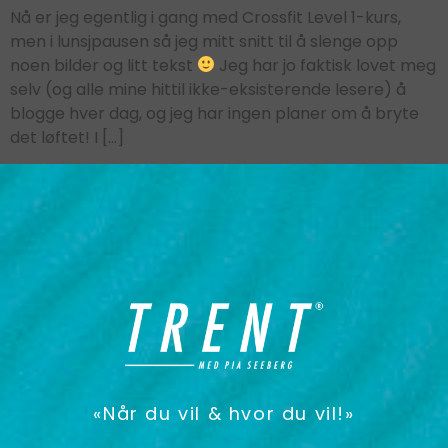
Nå er jeg egentlig i gang med Crossfit Level 1-kurs,
men i lunsjpausen så jeg mitt snitt til å slenge opp
noen bilder og litt tekst
Jeg har jo faktisk lovet meg
selv (og alle mine hittil ikke-eksisterende lesere) å
blogge hver dag, og jeg har ingen planer om å bryte
det løftet! I […]
«Når du vil & hvor du vil!»