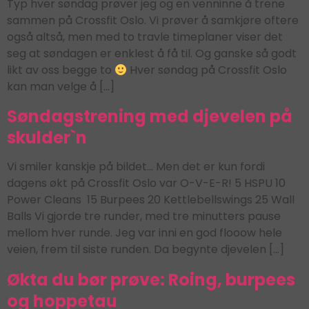
Typ hver søndag prøver jeg og en venninne å trene
sammen på Crossfit Oslo. Vi prøver å samkjøre oftere
også altså, men med to travle timeplaner viser det
seg at søndagen er enklest å få til. Og ganske så godt
likt av oss begge to
Hver søndag på Crossfit Oslo
kan man velge å […]
Søndagstrening med djevelen på
skulder`n
Vi smiler kanskje på bildet… Men det er kun fordi
dagens økt på Crossfit Oslo var O-V-E-R! 5 HSPU 10
Power Cleans 15 Burpees 20 Kettlebellswings 25 Wall
Balls Vi gjorde tre runder, med tre minutters pause
mellom hver runde. Jeg var inni en god flooow hele
veien, frem til siste runden. Da begynte djevelen […]
Økta du bør prøve: Roing, burpees
og hoppetau