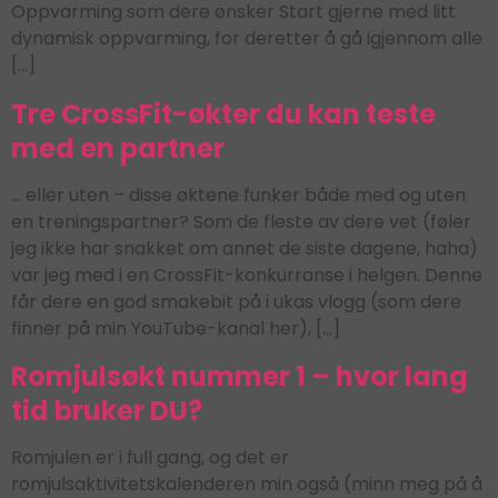
Oppvarming som dere ønsker Start gjerne med litt
dynamisk oppvarming, for deretter å gå igjennom alle
[…]
Tre CrossFit-økter du kan teste
med en partner
… eller uten – disse øktene funker både med og uten
en treningspartner? Som de fleste av dere vet (føler
jeg ikke har snakket om annet de siste dagene, haha)
var jeg med i en CrossFit-konkurranse i helgen. Denne
får dere en god smakebit på i ukas vlogg (som dere
finner på min YouTube-kanal her), […]
Romjulsøkt nummer 1 – hvor lang
tid bruker DU?
Romjulen er i full gang, og det er
romjulsaktivitetskalenderen min også (minn meg på å