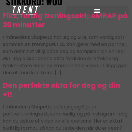
STIKKORD:
WOD
Fiks, ferdig treningsøkt; AMRAP på
20 minutter
I månedens ShapeUp har jeg og Silje, som vanlig, satt
sammen en treningsøkt du kan gjøre med en partner,
som definitivt vil gi både deg og kompisen din en real
økt. Jeg elsker denne økta fordi den er effektiv og
bruker store deler av kroppen hele veien. I tillegg gjør
den at man kan trene […]
Den perfekte økta for deg og din
+1!
I månedens ShapeUp deler jeg og Silje en
partnertreningsøkt, som vanlig, og på Instagram i dag
kan du sjekke ut video av alle øvelsene. Her er økta i
skriftlig format, så kan du teste den når du er keen?