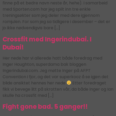
finne på et bedre navn neste år, hehe). I samarbeid
med Sporten.com har jeg spilt inn tre enkle
treningsøkter som jeg deler med dere igjennom
romjulen. For som jeg sa tidligere i desember – det er
jo ikke nødvendigvis bare […]
Crossfit med Ingerindubai. I
Dubai!
Her nede har vi allerede hatt både foredrag med
Inger Houghton, superdama bak bloggen
Ingerindubai.com. Jeg møtte Inger på AFPT
Convention i fjor, og det var superkooz å se igjen det
blide ansiktet hennes her nede
Etter foredraget
fikk vi bevege litt på skrotten vår, da både Inger og Ian
skulle ha crossfit med […]
Fight gone bad. 5 ganger!!